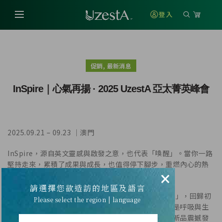
登入
,
促銷
最新消息
InSpire｜心氣再揚 · 2025 UzestA 亞太菁英峰會
2025.09.21 – 09.23 ｜澳門
InSpire，源自英文靈感與啟發之意，也代表「喚醒」。當你一路
堅持走來，累積了成果與成長，也值得停下腳步，重燃內心的熱
×
情與信念，讓夢想再次飛揚！
請選擇您欲造訪的地區及語言
「心氣再揚」是2025亞太菁英峰會的核心主題。「心」，回歸初
Please select the region | language
心，是重新找回堅持、奮鬥的理由與價值；「氣」，是呼吸與生
命的本質，更象徵本次大會的核心亮點──肺部健康新品震撼發