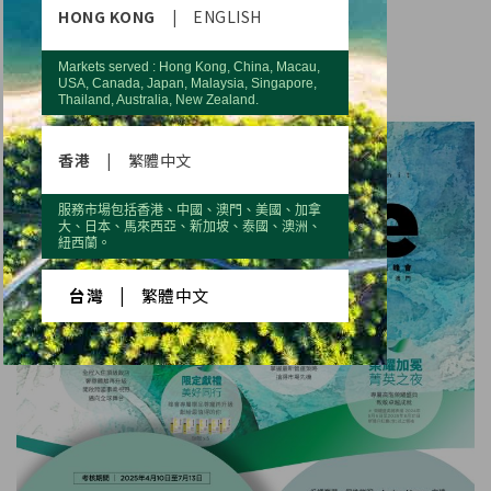
表。
HONG KONG
|
ENGLISH
「心氣再揚」四大活動亮點搶先看：
Markets served : Hong Kong, China, Macau,
USA, Canada, Japan, Malaysia, Singapore,
Thailand, Australia, New Zealand.
香港
|
繁體中文
服務市場包括香港、中國、澳門、美國、加拿
大、日本、馬來西亞、新加坡、泰國、澳洲、
紐西蘭。
台灣
|
繁體中文