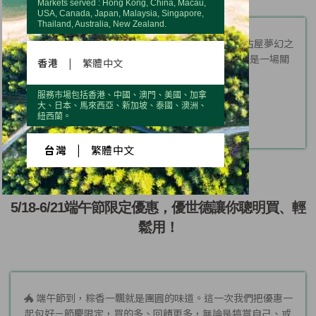
Markets served : Hong Kong, China, Macau,
USA, Canada, Japan, Malaysia, Singapore,
Thailand, Australia, New Zealand.
大家準備好心跳加速了嗎？ 眾所期待的「優世德 名古屋夢幻之
旅」即將在 5/31 正式出發！這不只是一場旅行，更是一場關
香港
|
繁體中文
於...
服務市場包括香港、中國、澳門、美國、加拿
大、日本、馬來西亞、新加坡、泰國、澳洲、
紐西蘭。
台灣
|
繁體中文
5/18-6/21端午節限定優惠，優世德讓你聰明買、輕
鬆用！
🐲 端午節到，粽香一飄就是團圓的味道。這一次我們把優惠一
起包好－節慶限定，買的多、回饋更多，無論是犒賞自己、或