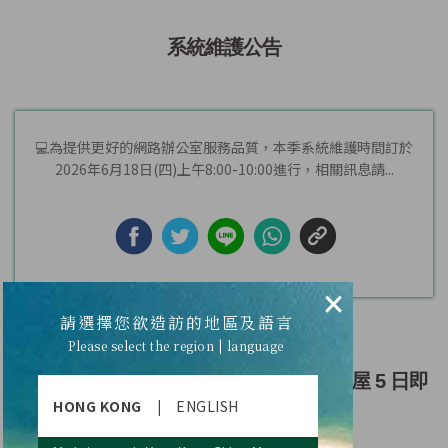
系統維護公告
💻為提供更好的網路辦公室服務品質，本季系統維護時間訂於
2026年6月18日(四)上午8:00-10:00進行，相關訊息請...
×
請選擇您欲造訪的地區及語言
Please select the region | language
【2026 夢幻啟航：飛驒金澤雙星・名古屋 5 日即
HONG KONG
|
ENGLISH
將出發】