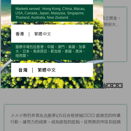
Markets served : Hong Kong, China, Macau,
USA, Canada, Japan, Malaysia, Singapore,
農曆春節假期即將展開 ，原訂於2026年2月16日發放之奬金，
Thailand, Australia, New Zealand.
提早於2026年2月13日匯款發出。 優世德全體員工預祝大...
香港
|
繁體中文
服務市場包括香港、中國、澳門、美國、加拿
大、日本、馬來西亞、新加坡、泰國、澳洲、
紐西蘭。
台灣
|
繁體中文
🎉🎉🎉熱烈恭賀名古屋夢幻5日合格領袖💥💥💥
🎉🎉🎉熱烈恭賀名古屋夢幻5日合格領袖💥💥💥 感謝您的持續
行動，讓努力的成果，成為旅程的起點。從熱鬧的市區到經典
景點...