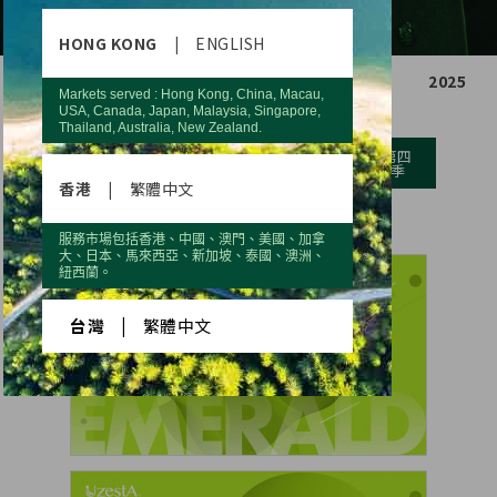
HONG KONG
|
ENGLISH
2021
2022
2023
2024
2025
Markets served : Hong Kong, China, Macau,
USA, Canada, Japan, Malaysia, Singapore,
Thailand, Australia, New Zealand.
第一
第二
第三
第四
季
季
季
季
香港
|
繁體中文
服務市場包括香港、中國、澳門、美國、加拿
大、日本、馬來西亞、新加坡、泰國、澳洲、
紐西蘭。
台灣
|
繁體中文