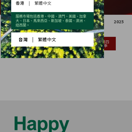
香港
|
繁體中文
服務市場包括香港、中國、澳門、美國、加拿
2021
2022
2023
2024
2025
大、日本、馬來西亞、新加坡、泰國、澳洲、
紐西蘭。
台灣
|
繁體中文
第一
第二
第三
第四
季
季
季
季