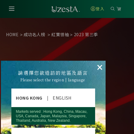
登入
HOME
成功名人榜
紅寶領袖
2023 第三季
>
>
>
×
請選擇您欲造訪的地區及語言
Please select the region | language
HONG KONG
|
ENGLISH
Markets served : Hong Kong, China, Macau,
USA, Canada, Japan, Malaysia, Singapore,
Thailand, Australia, New Zealand.