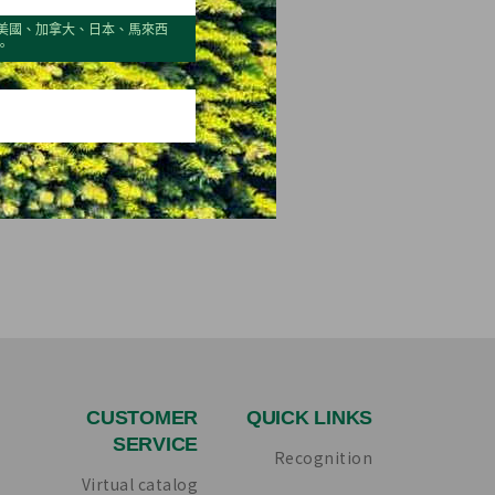
美國、加拿大、日本、馬來西
24
2025
。
Quarter 4
CUSTOMER
QUICK LINKS
SERVICE
Recognition
Virtual catalog