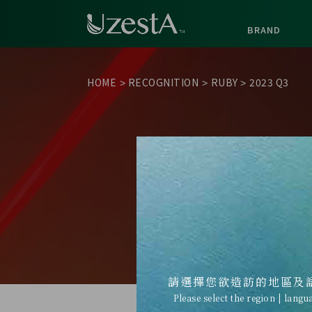
BRAND
HOME
RECOGNITION
RUBY
2023 Q3
>
>
>
請選擇您欲造訪的地區及
Please select the region | langu