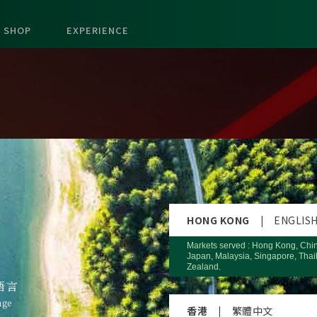
SHOP
EXPERIENCE
HONG KONG
|
ENGLIS
Markets served : Hong Kong, Chi
Japan, Malaysia, Singapore, Thai
Zealand.
語言
age
香港
|
繁體中文