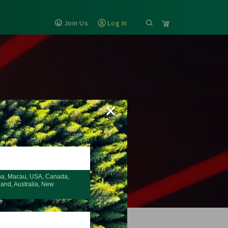
Join Us
Log In
×
H
na, Macau, USA, Canada,
land, Australia, New