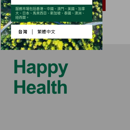
第一
第二
第三
第四
季
季
季
季
服務市場包括香港、中國、澳門、美國、加拿
大、日本、馬來西亞、新加坡、泰國、澳洲、
紐西蘭。
台灣
|
繁體中文