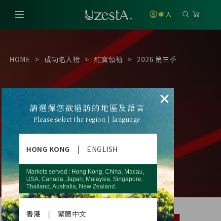
登入
HOME
成功名人榜
紅寶領袖
2026 第三季
×
請選擇您欲造訪的地區及語言
Please select the region | language
HONG KONG
|
ENGLISH
Markets served : Hong Kong, China, Macau,
USA, Canada, Japan, Malaysia, Singapore,
Thailand, Australia, New Zealand.
香港
|
繁體中文