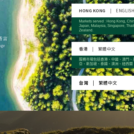
HONG KONG
|
ENGLIS
Markets served : Hong Kong, Chi
Japan, Malaysia, Singapore, Thai
Zealand.
語言
age
香港
|
繁體中文
服務市場包括香港、中國、澳門、
亞、新加坡、泰國、澳洲、紐西蘭
台灣
|
繁體中文