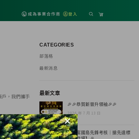
成為事業合作商
登入
CATEGORIES
部落格
最新消息
最新文章
帳戶，我們攜手
🎉🎉恭賀新晉升領袖🎉🎉
2026 年 7 月 13 日
×
🎉【富國島先鋒考核｜搶先達標
榮耀登場】🎉