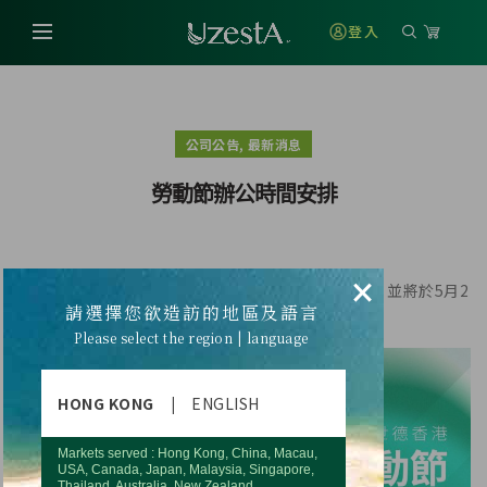
登入
,
公司公告
最新消息
勞動節辦公時間安排
×
5月1日適逢勞動節假期 , 優世德香港公司將暫停服務, 並將於5月2
請選擇您欲造訪的地區及語言
日恢復正常營業
Please select the region | language
HONG KONG
|
ENGLISH
Markets served : Hong Kong, China, Macau,
USA, Canada, Japan, Malaysia, Singapore,
Thailand, Australia, New Zealand.