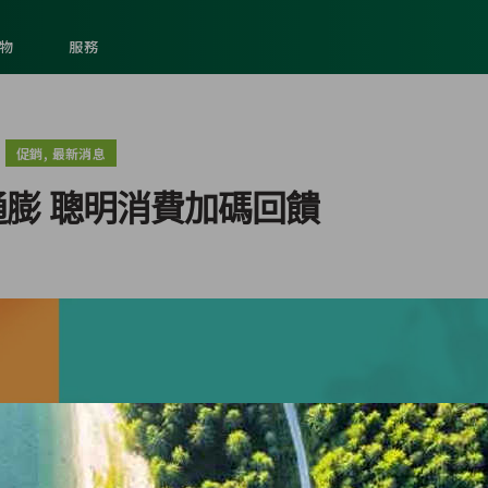
物
服務
,
促銷
最新消息
膨 聰明消費加碼回饋