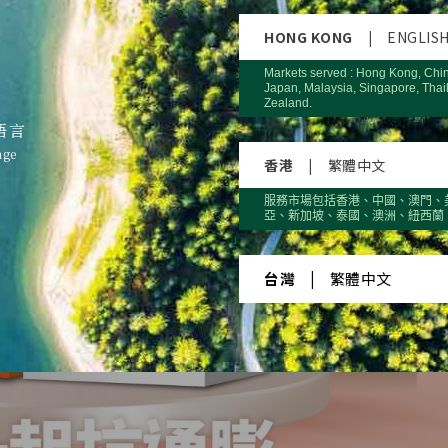
HONG KONG
|
ENGLIS
Markets served : Hong Kong, Chi
Japan, Malaysia, Singapore, Thai
Zealand.
語言
age
香港
|
繁體中文
服務市場包括香港、中國、澳門、
亞、新加坡、泰國、澳洲、紐西蘭
台灣
|
繁體中文