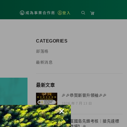
成為事業合作商
登入
CATEGORIES
部落格
最新消息
最新文章
🎉🎉恭賀新晉升領袖🎉🎉
2026 年 7 月 13 日
×
🎉【富國島先鋒考核｜搶先達標
榮耀登場】🎉