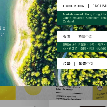
HONG KONG
|
ENGLIS
Markets served : Hong Kong, Chi
Japan, Malaysia, Singapore, Thai
Zealand.
語言
age
香港
|
繁體中文
服務市場包括香港、中國、澳門、
亞、新加坡、泰國、澳洲、紐西蘭
台灣
|
繁體中文