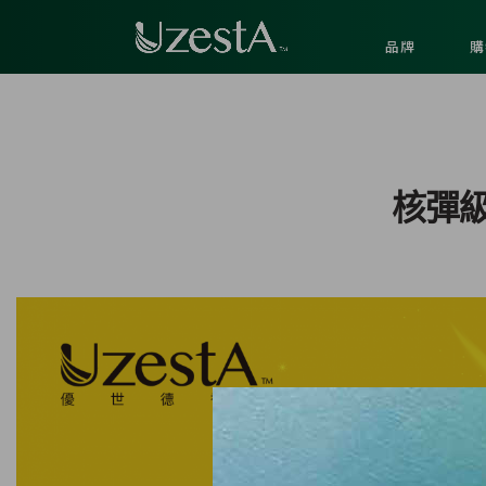
品牌
購
核彈級