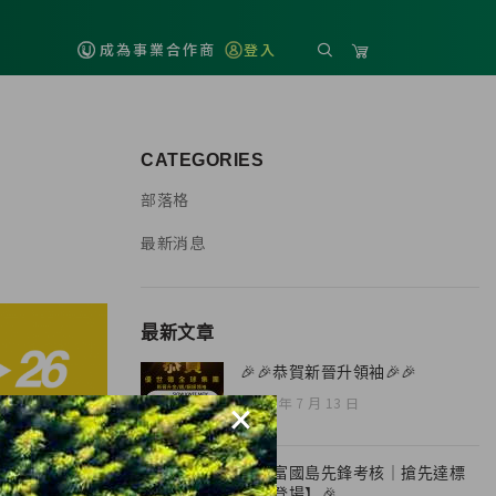
成為事業合作商
登入
CATEGORIES
部落格
最新消息
最新文章
🎉🎉恭賀新晉升領袖🎉🎉
2026 年 7 月 13 日
×
🎉【富國島先鋒考核｜搶先達標
榮耀登場】🎉