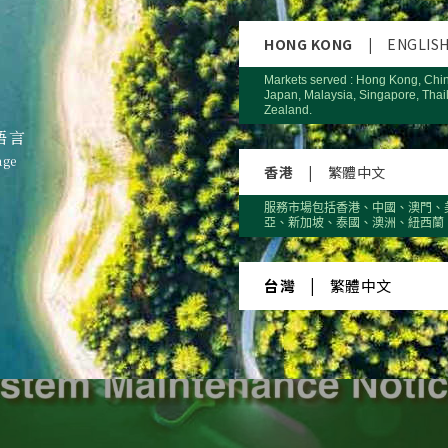
HONG KONG
|
ENGLIS
Markets served : Hong Kong, Chi
Japan, Malaysia, Singapore, Thai
Zealand.
語言
age
香港
|
繁體中文
服務市場包括香港、中國、澳門、
亞、新加坡、泰國、澳洲、紐西蘭
台灣
|
繁體中文