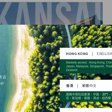
HONG KONG
|
ENGLIS
Markets served : Hong Kong, Chi
Japan, Malaysia, Singapore, Thai
Zealand.
語言
age
香港
|
繁體中文
服務市場包括香港、中國、澳門、
亞、新加坡、泰國、澳洲、紐西蘭