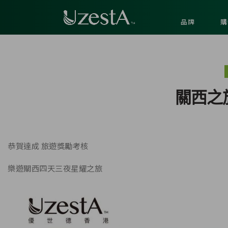
品牌
購
關西之
恭賀達成 旅遊獎勵考核
樂遊關西四天三夜星耀之旅