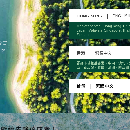
HONG KONG
|
ENGLIS
Markets served : Hong Kong, Chi
Japan, Malaysia, Singapore, Thai
Zealand.
語言
age
香港
|
繁體中文
服務市場包括香港、中國、澳門、
亞、新加坡、泰國、澳洲、紐西蘭
台灣
|
繁體中文