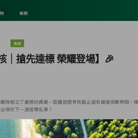
物
服務
表揚
核｜搶先達標 榮耀登場】🎉
為團隊樹立了最棒的典範。距離旅遊考核截止還有最後倒數時間，
字出現在下一波達標名單！
定成果的關鍵時刻。🤝
感動！