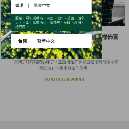
香港
|
繁體中文
服務市場包括香港、中國、澳門、美國、加拿
大、日本、馬來西亞、新加坡、泰國、澳洲、
生活靈感
紐西蘭。
9個節慶創意巧思！讓你像專業人士一樣佈置
台灣
|
繁體中文
聖誕樹
又到了叮叮噹的季節了。聖誕樹是許多家庭這段時間家中佈
置的核心。想學習如何像專...
CONTINUE READING