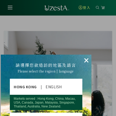
登入
×
請選擇您欲造訪的地區及語言
Please select the region | language
HONG KONG
|
ENGLISH
Markets served : Hong Kong, China, Macau,
USA, Canada, Japan, Malaysia, Singapore,
Thailand, Australia, New Zealand.