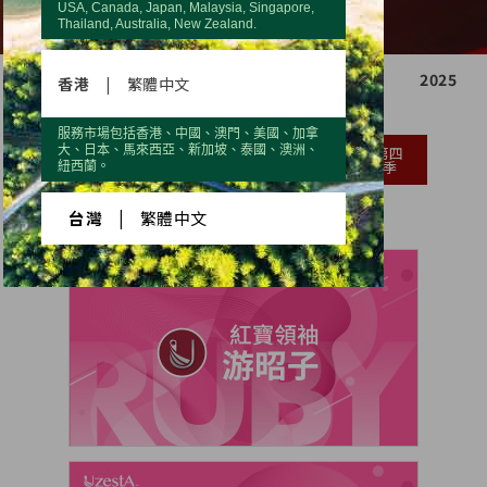
USA, Canada, Japan, Malaysia, Singapore,
Thailand, Australia, New Zealand.
2021
2022
2023
2024
2025
香港
|
繁體中文
服務市場包括香港、中國、澳門、美國、加拿
大、日本、馬來西亞、新加坡、泰國、澳洲、
第一
第二
第三
第四
季
季
季
季
紐西蘭。
台灣
|
繁體中文