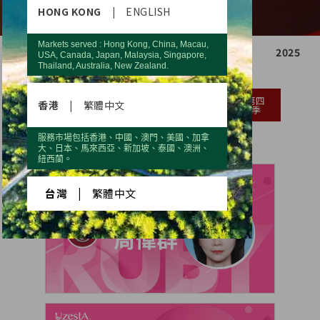
HONG KONG
|
ENGLISH
Markets served : Hong Kong, China, Macau,
2021
2022
2023
2024
2025
USA, Canada, Japan, Malaysia, Singapore,
Thailand, Australia, New Zealand.
第一
第二
第三
第四
香港
|
繁體中文
季
季
季
季
服務市場包括香港、中國、澳門、美國、加拿
大、日本、馬來西亞、新加坡、泰國、澳洲、
紐西蘭。
台灣
|
繁體中文