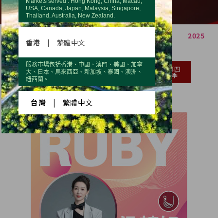
Markets served : Hong Kong, China, Macau,
USA, Canada, Japan, Malaysia, Singapore,
Thailand, Australia, New Zealand.
2021
2022
2023
2024
2025
香港
|
繁體中文
服務市場包括香港、中國、澳門、美國、加拿
第一
第二
第三
第四
大、日本、馬來西亞、新加坡、泰國、澳洲、
季
季
季
季
紐西蘭。
台灣
|
繁體中文