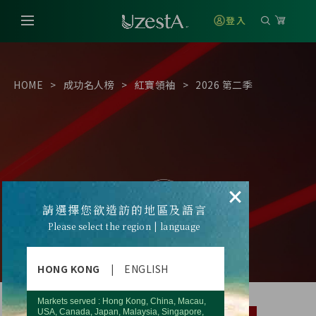
登入
HOME
成功名人榜
紅寶領袖
2026 第二季
×
請選擇您欲造訪的地區及語言
Please select the region | language
HONG KONG
|
ENGLISH
Markets served : Hong Kong, China, Macau,
USA, Canada, Japan, Malaysia, Singapore,