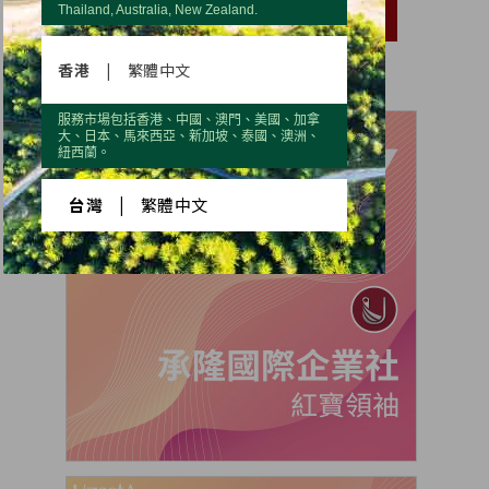
第一
第二
第三
第四
Thailand, Australia, New Zealand.
季
季
季
季
香港
|
繁體中文
服務市場包括香港、中國、澳門、美國、加拿
大、日本、馬來西亞、新加坡、泰國、澳洲、
紐西蘭。
台灣
|
繁體中文