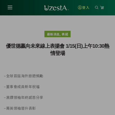
登入
,
最新消息
表揚
優世德贏向未來線上表揚會 1/15(日)上午10:30熱
情登場
–
全球首屆海外旅遊獎勵
–
董事會成員新年祝福
–
黑鑽領袖年終感恩分享
–
菁英領袖晉升表彰