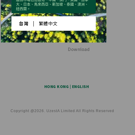
大、日本、馬來西亞、新加坡、泰國、澳洲、
紐西蘭。
QUICK LINKS
CUSTOMER SERVICE
台灣
|
繁體中文
Recognition
Virtual catalog
Calendar
FAQ
Download
HONG KONG | ENGLISH
Copyright @2026. UzestA Limited All Rights Reserved