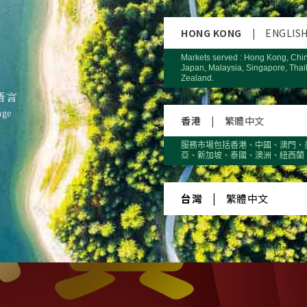
HONG KONG
|
ENGLIS
Markets served : Hong Kong, Chi
Japan, Malaysia, Singapore, Thai
Zealand.
語言
age
香港
|
繁體中文
服務市場包括香港、中國、澳門、
亞、新加坡、泰國、澳洲、紐西蘭
台灣
|
繁體中文