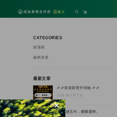
成為事業合作商
登入
CATEGORIES
部落格
最新消息
最新文章
🎉🎉恭賀新晉升領袖 🎉🎉
2026 年 8 月 7 日
×
🏆 連續五年，榮耀霸榜。