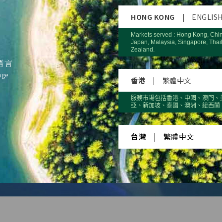
HONG KONG
|
ENGLIS
Markets served : Hong Kong, Chi
Japan, Malaysia, Singapore, Thai
Zealand.
語言
age
香港
|
繁體中文
服務市場包括香港、中國、澳門、
亞、新加坡、泰國、澳洲、紐西蘭
台灣
|
繁體中文