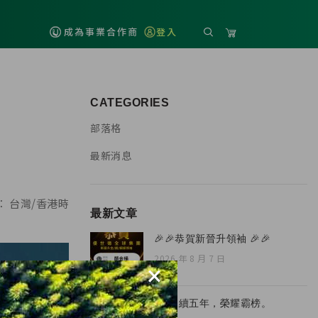
成為事業合作商
登入
CATEGORIES
部落格
最新消息
 台灣/香港時
最新文章
🎉🎉恭賀新晉升領袖 🎉🎉
2026 年 8 月 7 日
×
🏆 連續五年，榮耀霸榜。