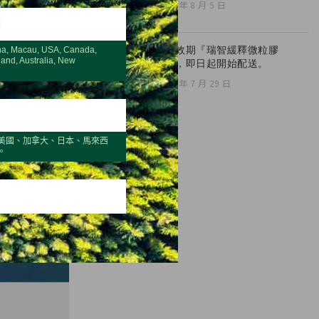
2026 年 8 月 5 日
H
全新效期『瑞智緩釋微粒膠
na, Macau, USA, Canada,
land, Australia, New
囊』，即日起開始配送。
2026 年 7 月 29 日
美國、加拿大、日本、馬來西
。