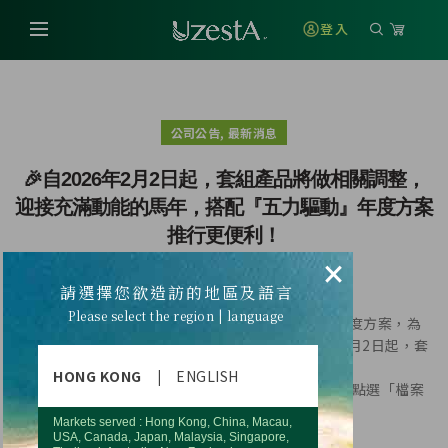
登入
,
公司公告
最新消息
🎉自2026年2月2日起，套組產品將做相關調整，
迎接充滿動能的馬年，搭配『五力驅動』年度方案
推行更便利！
×
請選擇您欲造訪的地區及語言
Please select the region | language
🎉迎接充滿動能的馬年，優世德推出『五力驅動』年度方案，為
搭配方案推行更為便利，團隊運作順暢，自2026年2月2日起，套
組產品將做相關調整。
HONG KONG
|
ENGLISH
👉請登入您的「網路辦公室」→點選「客戶服務」→點選「檔案
下載」參考最新版「台灣產品價目表」。
Markets served : Hong Kong, China, Macau,
USA, Canada, Japan, Malaysia, Singapore,