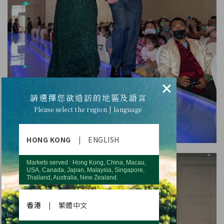
×
請選擇您欲造訪的地區及語言
Please select the region | language
HONG KONG
|
ENGLISH
Markets served : Hong Kong, China, Macau,
USA, Canada, Japan, Malaysia, Singapore,
Thailand, Australia, New Zealand.
香港
|
繁體中文