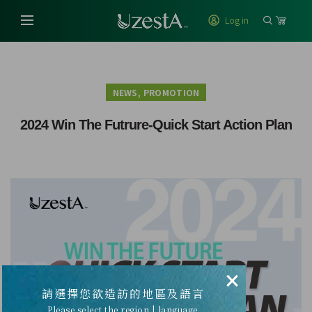
Log in
,
NEWS
PROMOTION
2024 Win The Futrure-Quick Start Action Plan
×
請選擇您欲造訪的地區及語言
Please select the region | language