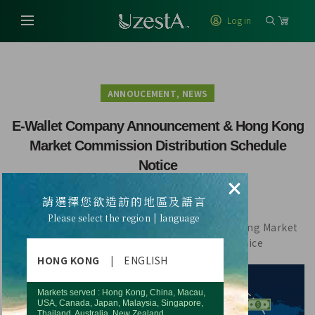
Log in
,
ANNOUCEMENT
NEWS
E-Wallet Company Announcement & Hong Kong
Market Commission Distribution Schedule
Notice
×
請選擇您欲造訪的地區及語言
Please select the region | language
E-Wallet Company Announcement & Hong Kong Market
Commission Distribution Schedule Notice
HONG KONG
|
ENGLISH
Markets served : Hong Kong, China, Macau,
USA, Canada, Japan, Malaysia, Singapore,
Thailand, Australia, New Zealand.