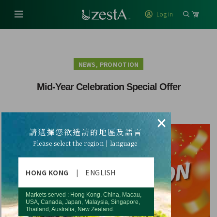
Log in
,
NEWS
PROMOTION
Mid-Year Celebration Special Offer
×
請選擇您欲造訪的地區及語言
Please select the region | language
HONG KONG
|
ENGLISH
Markets served : Hong Kong, China, Macau,
USA, Canada, Japan, Malaysia, Singapore,
Thailand, Australia, New Zealand.