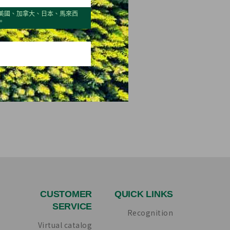
美國、加拿大、日本、馬來西
24
2025
。
Quarter 4
CUSTOMER
QUICK LINKS
SERVICE
Recognition
Virtual catalog