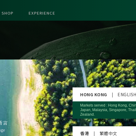
SHOP
EXPERIENCE
HONG KONG
|
ENGLIS
Markets served : Hong Kong, Chi
Japan, Malaysia, Singapore, Thai
Zealand.
語言
age
香港
|
繁體中文