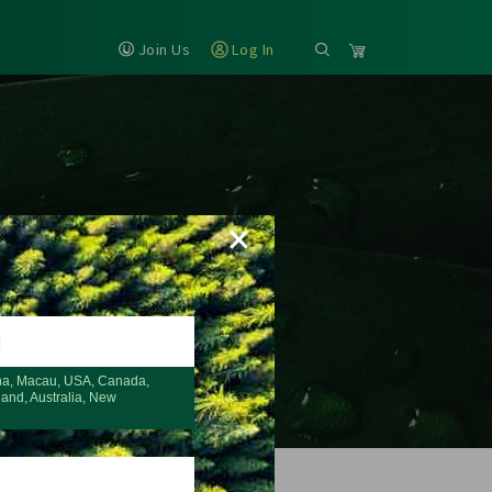
Join Us
Log In
×
H
na, Macau, USA, Canada,
land, Australia, New