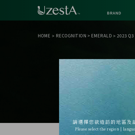
BRAND
HOME
RECOGNITION
>
EMERALD
2023 Q3
>
>
請選擇您欲造訪的地區及
Please select the region | langu