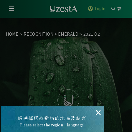
Log in
HOME
RECOGNITION
>
EMERALD
2021 Q2
>
>
×
請選擇您欲造訪的地區及語言
Please select the region | language