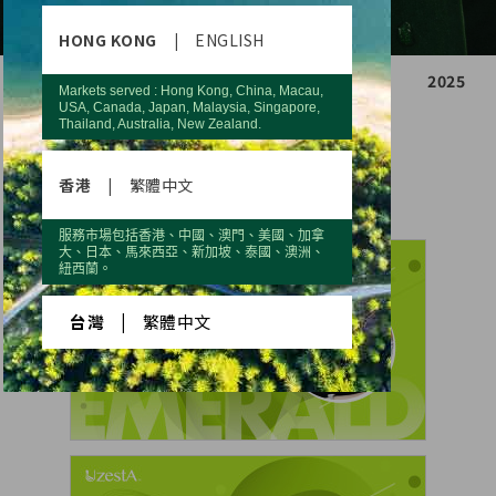
HONG KONG
|
ENGLISH
2021
2022
2023
2024
2025
Markets served : Hong Kong, China, Macau,
USA, Canada, Japan, Malaysia, Singapore,
Thailand, Australia, New Zealand.
Q2
Q3
Q4
香港
|
繁體中文
服務市場包括香港、中國、澳門、美國、加拿
大、日本、馬來西亞、新加坡、泰國、澳洲、
紐西蘭。
台灣
|
繁體中文