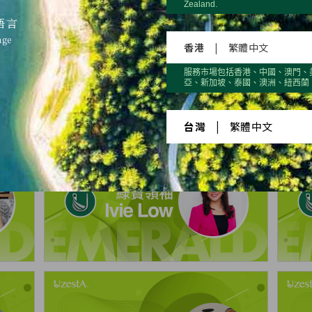
Zealand.
22
2023
20
語言
age
香港
|
繁體中文
服務市場包括香港、中國、澳門、
er 2
Quarter 3
Qua
亞、新加坡、泰國、澳洲、紐西蘭
台灣
|
繁體中文