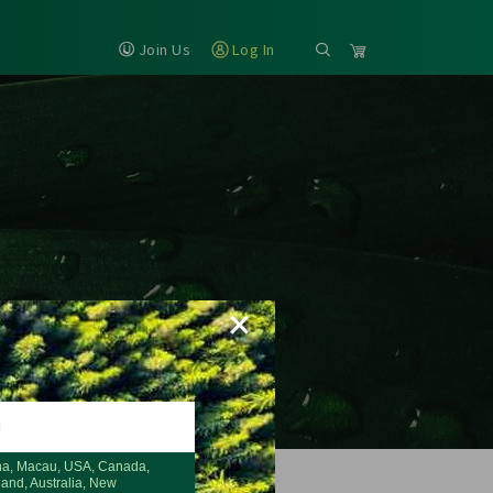
Join Us
Log In
×
H
na, Macau, USA, Canada,
land, Australia, New