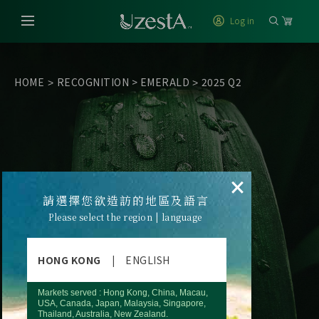
Log in
HOME
RECOGNITION
>
EMERALD
2025 Q2
>
>
×
請選擇您欲造訪的地區及語言
Please select the region | language
HONG KONG
|
ENGLISH
Markets served : Hong Kong, China, Macau,
USA, Canada, Japan, Malaysia, Singapore,
Thailand, Australia, New Zealand.