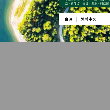
Quarter 1
Quarter 2
Quarter 3
Quarter 4
亞、新加坡、泰國、澳洲、紐西蘭
台灣
|
繁體中文