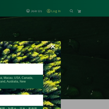
Join Us
Log In
×
H
na, Macau, USA, Canada,
land, Australia, New
美國、加拿大、日本、馬來西