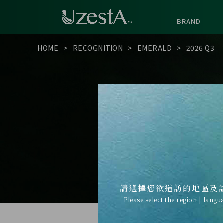
BRAND
HOME
RECOGNITION
EMERALD
2026 Q3
請選擇您欲造訪的地區及
Please select the region | langu