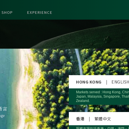
SHOP
EXPERIENCE
HONG KONG
|
ENGLIS
Markets served : Hong Kong, Chi
Japan, Malaysia, Singapore, Thai
Zealand.
語言
age
香港
|
繁體中文
服務市場包括香港、中國、澳門、