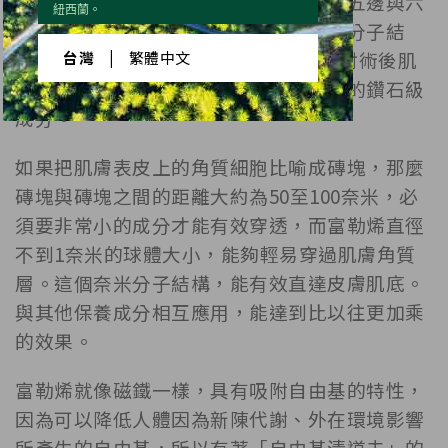
端倪你會發現它不只一種形狀，而是由五邊與六
紐西蘭。
邊形巧妙結合安定性高的對稱完美球形分子結
構，分子量只有720，敏感性肌膚和雷射術後肌
台灣
|
繁體中文
膚都可以使用，也是台日醫美一致推薦的鑽石級
成分。
如果把肌膚表皮上的角質細胞比喻成磚塊，那麼
磚塊與磚塊之間的距離大約為50至100奈米，必
須要非常小的成分才能有效穿透，而富勒烯直徑
不到1奈米的球體大小，能夠輕易穿過肌膚角質
層。這個奈米分子結構，能有效直達皮膚肌底。
與其他保養成分相互應用，能達到比以往更加乘
的效果。
富勒烯就像磁鐵一樣，具有吸附自由基的特性，
因為可以降低人體因為新陳代謝、外在環境影響
所產生的自由基，所以有著「自由基清道夫」的