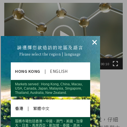
視
訊
播
放
器
×
請選擇您欲造訪的地區及語言
Please select the region | language
00:00
00:10
HONG KONG
|
ENGLISH
Markets served : Hong Kong, China, Macau,
USA, Canada, Japan, Malaysia, Singapore,
Thailand, Australia, New Zealand.
香港
|
繁體中文
1996年獲得諾貝爾獎的C60富勒烯
（FULLERENE）是由60個碳原子所構成，仔細
服務市場包括香港、中國、澳門、美國、加拿
大、日本、馬來西亞、新加坡、泰國、澳洲、