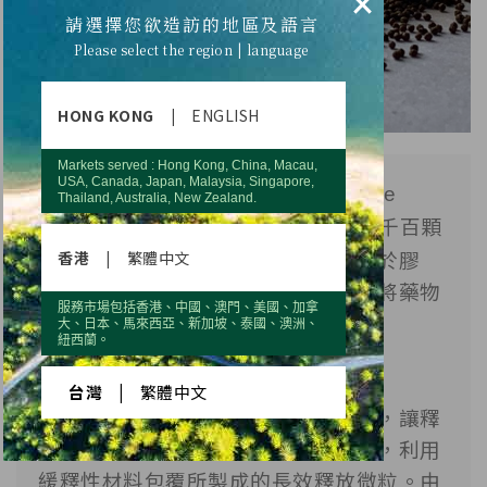
×
請選擇您欲造訪的地區及語言
Please select the region | language
HONG KONG
|
ENGLISH
Markets served : Hong Kong, China, Macau,
USA, Canada, Japan, Malaysia, Singapore,
微粒劑型是一種
Multiple units dosage 
Thailand, Australia, New Zealand.
，將一次的藥物劑量均勻分散在千百顆
form
微粒所形成的劑型，此種微粒可充填於膠
香港
|
繁體中文
囊、條包中，依據不同的處分設計可將藥物
服務市場包括香港、中國、澳門、美國、加拿
製成速放、腸溶或緩釋劑型。

大、日本、馬來西亞、新加坡、泰國、澳洲、
紐西蘭。
台灣
|
繁體中文
微粒的特色，就是能將藥物均勻分散，讓釋
放面積增大，增加生體可用率。其中，利用
緩釋性材料包覆所製成的長效釋放微粒。由