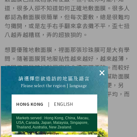
道，很多人卻不知道如何正確地敷面膜。很多人
都認為敷面膜很簡單，但每次要敷，總是很難均
勻攤開，或是左手右手翻來拿去攤不平，歪七扭
八越弄越糟糕，弄的超狼狽的。
想要優雅地敷面膜，裡面那張珍珠膜可是大有學
問。隨著面膜質地服貼性越來越好，越來越薄，
打開使用的時候就很容易會把面膜撕破。而較好
×
的面膜，裡面會多一張珍珠膜，原因是幫助面膜
請選擇您欲造訪的地區及語言
平整放在裡面，同時打開使用時也更方便，另
Please select the region | language
外，也可以幫助面膜的精華液分布更加平均，而
不會只在包裝的底部。
HONG KONG
|
ENGLISH
Markets served : Hong Kong, China, Macau,
USA, Canada, Japan, Malaysia, Singapore,
Thailand, Australia, New Zealand.