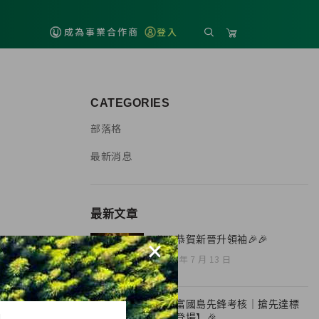
成為事業合作商
登入
CATEGORIES
部落格
最新消息
最新文章
🎉🎉恭賀新晉升領袖🎉🎉
×
2026 年 7 月 13 日
🎉【富國島先鋒考核｜搶先達標
H
榮耀登場】🎉