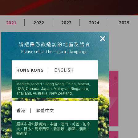
2021
2022
2023
2024
2025
×
第二
第三
第四
請選擇您欲造訪的地區及語言
季
季
季
Please select the region | language
HONG KONG
|
ENGLISH
Markets served : Hong Kong, China, Macau,
USA, Canada, Japan, Malaysia, Singapore,
Thailand, Australia, New Zealand.
香港
|
繁體中文
服務市場包括香港、中國、澳門、美國、加拿
大、日本、馬來西亞、新加坡、泰國、澳洲、
紐西蘭。