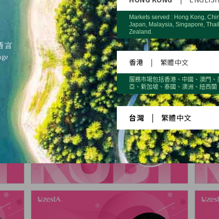
22
2023
20
Markets served : Hong Kong, Chi
Japan, Malaysia, Singapore, Thai
Zealand.
語言
age
er 2
Quarter 3
Qua
香港
|
繁體中文
服務市場包括香港、中國、澳門、
亞、新加坡、泰國、澳洲、紐西蘭
台灣
|
繁體中文