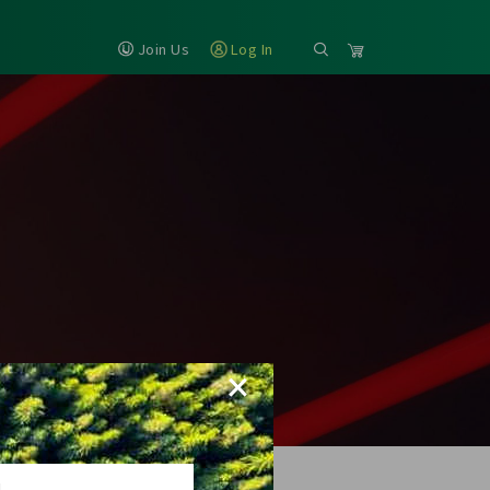
Join Us
Log In
×
H