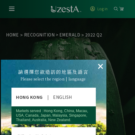
Log in
HOME
RECOGNITION
>
EMERALD
2022 Q2
>
>
×
請選擇您欲造訪的地區及語言
Please select the region | language
HONG KONG
|
ENGLISH
Markets served : Hong Kong, China, Macau,
USA, Canada, Japan, Malaysia, Singapore,
Thailand, Australia, New Zealand.