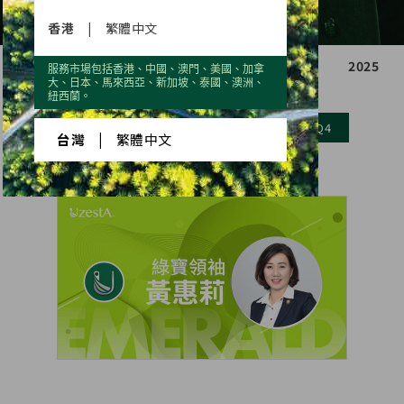
香港
|
繁體中文
2021
2022
2023
2024
2025
服務市場包括香港、中國、澳門、美國、加拿
大、日本、馬來西亞、新加坡、泰國、澳洲、
紐西蘭。
Q1
Q2
Q3
Q4
台灣
|
繁體中文