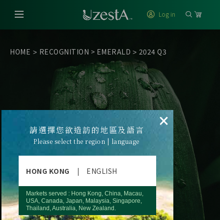
Log in
HOME
RECOGNITION
>
EMERALD
2024 Q3
>
>
×
請選擇您欲造訪的地區及語言
Please select the region | language
HONG KONG
|
ENGLISH
Markets served : Hong Kong, China, Macau,
USA, Canada, Japan, Malaysia, Singapore,
Thailand, Australia, New Zealand.