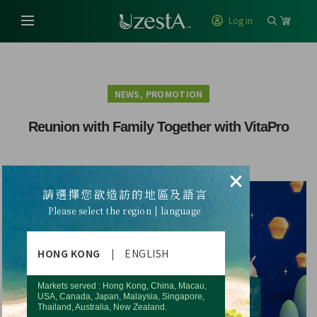
Log in
,
NEWS
PROMOTION
Reunion with Family Together with VitaPro
×
請選擇您欲造訪的地區及語言
Please select the region | language
HONG KONG
|
ENGLISH
Markets served : Hong Kong, China, Macau,
USA, Canada, Japan, Malaysia, Singapore,
Thailand, Australia, New Zealand.